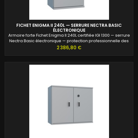
FICHET ENIGMA II 240L — SERRURE NECTRA BASIC
ÉLECTRONIQUE
Armoire forte Fichet Enigma II 240L certifiée IGI 1300 — serrure
Nectra Basic électronique — protection professionnelle des
archives confidentielles.
Prix
2 386,80 €