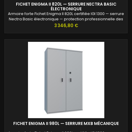
FICHET ENIGMA II 820L — SERRURE NECTRA BASIC
ÉLECTRONIQUE
Armoire forte Fichet Enigma II 820L certifiée IGI 1300 — serrure
Nectra Basic électronique — protection professionnelle des
archives confidentielles.
Prix
3 346,80 €
FICHET ENIGMA II 980L — SERRURE MXB MÉCANIQUE