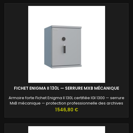
FICHET ENIGMA II 130L — SERRURE MXB MÉCANIQUE
Armoire forte Fichet Enigma II 130L certifiée IGI 1300 — serrure
MxB mécanique — protection professionnelle des archives
confidentielles.
Prix
1 546,80 €