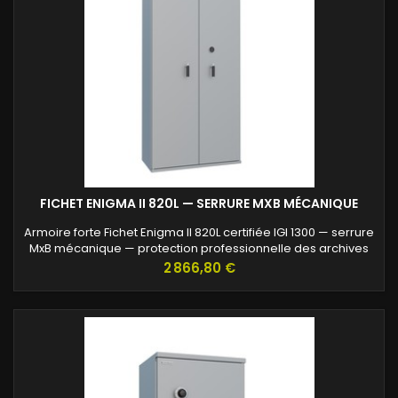
FICHET ENIGMA II 820L — SERRURE MXB MÉCANIQUE
Armoire forte Fichet Enigma II 820L certifiée IGI 1300 — serrure
MxB mécanique — protection professionnelle des archives
confidentielles.
Prix
2 866,80 €