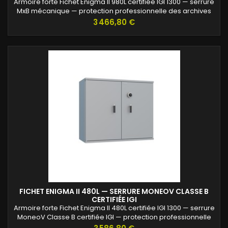
Armoire forte Fichet Enigma II 980L certifiée IGI 1300 — serrure
MxB mécanique — protection professionnelle des archives
confidentielles.
Prix
3 466,80 €
FICHET ENIGMA II 480L — SERRURE MONEOV CLASSE B
CERTIFIÉE IGI
Armoire forte Fichet Enigma II 480L certifiée IGI 1300 — serrure
MoneoV Classe B certifiée IGI — protection professionnelle
des archives confidentielles.
Prix