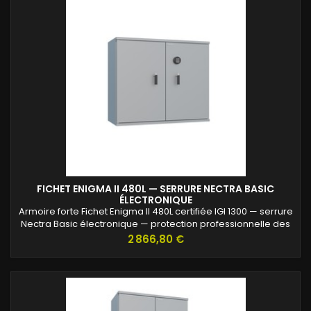
FICHET ENIGMA II 480L — SERRURE NECTRA BASIC
ÉLECTRONIQUE
Armoire forte Fichet Enigma II 480L certifiée IGI 1300 — serrure
Nectra Basic électronique — protection professionnelle des
archives confidentielles.
Prix
2 866,80 €