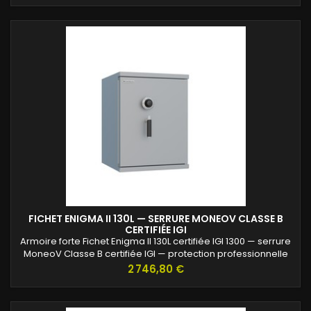
FICHET ENIGMA II 130L — SERRURE MONEOV CLASSE B
CERTIFIÉE IGI
Armoire forte Fichet Enigma II 130L certifiée IGI 1300 — serrure
MoneoV Classe B certifiée IGI — protection professionnelle
des archives confidentielles.
Prix
2 746,80 €