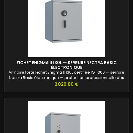
FICHET ENIGMA II 130L — SERRURE NECTRA BASIC
ÉLECTRONIQUE
Armoire forte Fichet Enigma II 130L certifiée IGI 1300 — serrure
Nectra Basic électronique — protection professionnelle des
archives confidentielles.
Prix
2 026,80 €