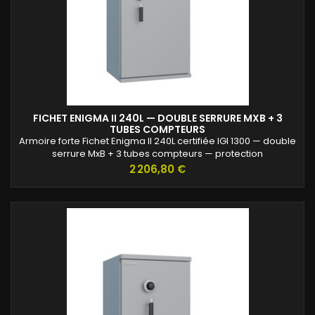
FICHET ENIGMA II 240L — DOUBLE SERRURE MXB + 3
TUBES COMPTEURS
Armoire forte Fichet Enigma II 240L certifiée IGI 1300 — double
serrure MxB + 3 tubes compteurs — protection
professionnelle des archives confidentielles.
Prix
2 206,80 €