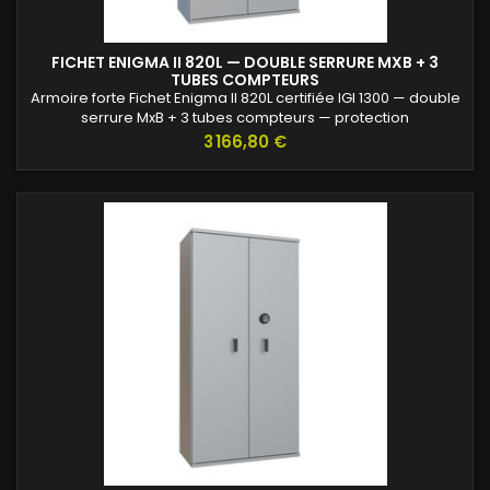
FICHET ENIGMA II 820L — DOUBLE SERRURE MXB + 3
TUBES COMPTEURS
Armoire forte Fichet Enigma II 820L certifiée IGI 1300 — double
serrure MxB + 3 tubes compteurs — protection
professionnelle des archives confidentielles.
Prix
3 166,80 €