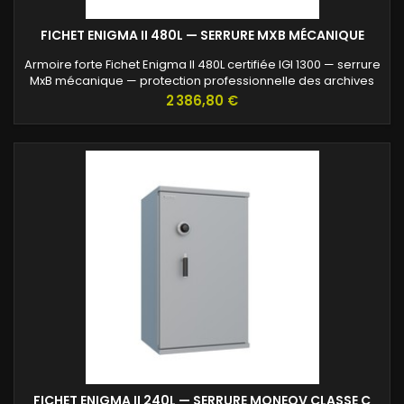
FICHET ENIGMA II 480L — SERRURE MXB MÉCANIQUE
Armoire forte Fichet Enigma II 480L certifiée IGI 1300 — serrure
MxB mécanique — protection professionnelle des archives
confidentielles.
Prix
2 386,80 €
FICHET ENIGMA II 240L — SERRURE MONEOV CLASSE C