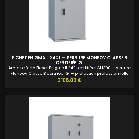
FICHET ENIGMA II 240L — SERRURE MONEOV CLASSE B
CERTIFIÉE IGI
Armoire forte Fichet Enigma II 240L certifiée IGI 1300 — serrure
MoneoV Classe B certifiée IGI — protection professionnelle
des archives confidentielles.
Prix
3 106,80 €