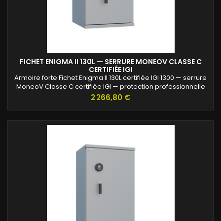
FICHET ENIGMA II 130L — SERRURE MONEOV CLASSE C
CERTIFIÉE IGI
Armoire forte Fichet Enigma II 130L certifiée IGI 1300 — serrure
MoneoV Classe C certifiée IGI — protection professionnelle
des archives confidentielles.
Prix
2 266,80 €