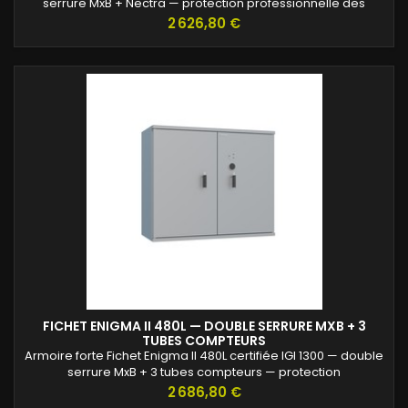
serrure MxB + Nectra — protection professionnelle des
archives confidentielles.
Prix
2 626,80 €
FICHET ENIGMA II 480L — DOUBLE SERRURE MXB + 3
TUBES COMPTEURS
Armoire forte Fichet Enigma II 480L certifiée IGI 1300 — double
serrure MxB + 3 tubes compteurs — protection
professionnelle des archives confidentielles.
Prix
2 686,80 €