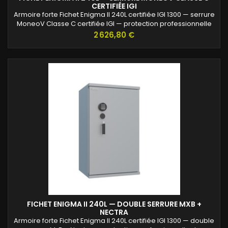
CERTIFIÉE IGI
Armoire forte Fichet Enigma II 240L certifiée IGI 1300 — serrure
MoneoV Classe C certifiée IGI — protection professionnelle
des archives confidentielles.
Prix
2 626,80 €
FICHET ENIGMA II 240L — DOUBLE SERRURE MXB +
NECTRA
Armoire forte Fichet Enigma II 240L certifiée IGI 1300 — double