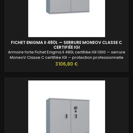
FICHET ENIGMA II 480L — SERRURE MONEOV CLASSE C
CERTIFIÉE IGI
Armoire forte Fichet Enigma II 480L certifiée IGI 1300 — serrure
MoneoV Classe C certifiée IGI — protection professionnelle
des archives confidentielles.
Prix
3 106,80 €