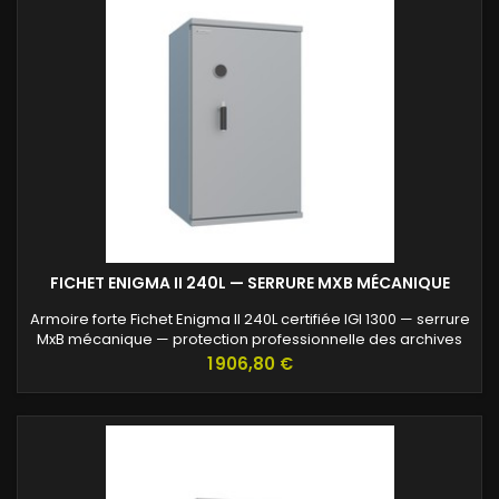
FICHET ENIGMA II 240L — SERRURE MXB MÉCANIQUE
Armoire forte Fichet Enigma II 240L certifiée IGI 1300 — serrure
MxB mécanique — protection professionnelle des archives
confidentielles.
Prix
1 906,80 €