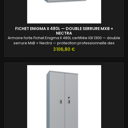
FICHET ENIGMA II 480L — DOUBLE SERRURE MXB +
NECTRA
Armoire forte Fichet Enigma II 480L certifiée IGI 1300 — double
serrure MxB + Nectra — protection professionnelle des
archives confidentielles.
Prix
3 106,80 €