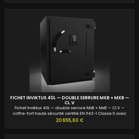
FICHET INVIKTUS 40L — DOUBLE SERRURE MXB + MXB —
CL.V
Fichet Inviktus 40L — double serrure MxB + MxB — Cl.V —
coffre-fort haute sécurité certifié EN 1143-1 Classe 5 avec
protection renforcée contre l’effraction et valeurs assurables
Prix
20 655,60 €
jusqu’à 120 000 €.