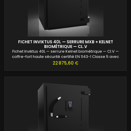
FICHET INVIKTUS 40L — SERRURE MXB + KELNET
BIOMÉTRIQUE — CL.V
Fichet Inviktus 40L — serrure Kelnet biométrique — Cl.V —
coffre-fort haute sécurité certifié EN 1143-1 Classe 5 avec
protection renforcée contre l’effraction et valeurs assurables
Prix
22 875,60 €
jusqu’à 120 000 €.