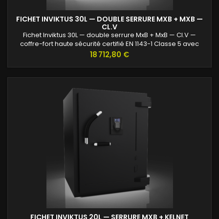
FICHET INVIKTUS 30L — DOUBLE SERRURE MXB + MXB —
CL.V
Fichet Inviktus 30L — double serrure MxB + MxB — Cl.V —
coffre-fort haute sécurité certifié EN 1143-1 Classe 5 avec
protection renforcée contre l’effraction et valeurs assurables
Prix
18 712,80 €
jusqu’à 120 000 €.
FICHET INVIKTUS 20L — SERRURE MXB + KELNET