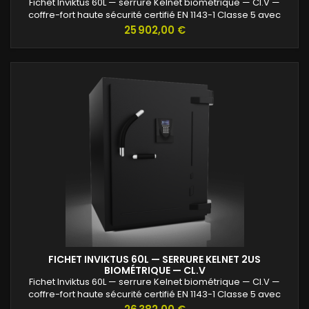
Fichet Inviktus 60L — serrure Kelnet biométrique — Cl.V —
coffre-fort haute sécurité certifié EN 1143-1 Classe 5 avec
protection renforcée contre l’effraction et valeurs assurables
Prix
25 902,00 €
jusqu’à 120 000 €.
FICHET INVIKTUS 60L — SERRURE KELNET 2US
BIOMÉTRIQUE — CL.V
Fichet Inviktus 60L — serrure Kelnet biométrique — Cl.V —
coffre-fort haute sécurité certifié EN 1143-1 Classe 5 avec
protection renforcée contre l’effraction et valeurs assurables
Prix