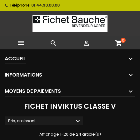
Téléphone:
01.44.90.00.00
0



shopping_cart
ACCUEIL
INFORMATIONS
MOYENS DE PAIEMENTS
FICHET INVIKTUS CLASSE V

Prix, croissant
Affichage 1-20 de 24 article(s)