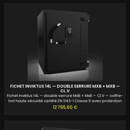
FICHET INVIKTUS 14L — DOUBLE SERRURE MXB + MXB —
CL.V
Fichet Inviktus 14L — double serrure MxB + MxB — Cl.V — coffre-
fort haute sécurité certifié EN 1143-1 Classe 5 avec protection
renforcée contre l’effraction et valeurs assurables jusqu’à 120
Prix
12 795,60 €
000 €.