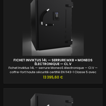
FICHET INVIKTUS 14L — SERRURE MXB + MONEOS
ÉLECTRONIQUE — CL.V
Fichet Inviktus 14L — serrure MoneoS électronique — Cl.V —
coffre-fort haute sécurité certifié EN 1143-1 Classe 5 avec
protection renforcée contre l’effraction et valeurs assurables
Prix
13 395,60 €
jusqu’à 120 000 €.