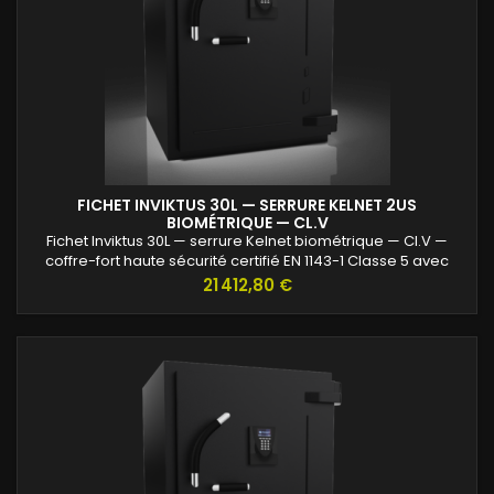
FICHET INVIKTUS 30L — SERRURE KELNET 2US
BIOMÉTRIQUE — CL.V
Fichet Inviktus 30L — serrure Kelnet biométrique — Cl.V —
coffre-fort haute sécurité certifié EN 1143-1 Classe 5 avec
protection renforcée contre l’effraction et valeurs assurables
Prix
21 412,80 €
jusqu’à 120 000 €.