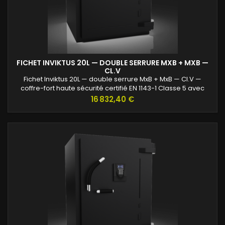
FICHET INVIKTUS 20L — DOUBLE SERRURE MXB + MXB —
CL.V
Fichet Inviktus 20L — double serrure MxB + MxB — Cl.V —
coffre-fort haute sécurité certifié EN 1143-1 Classe 5 avec
protection renforcée contre l’effraction et valeurs assurables
Prix
16 832,40 €
jusqu’à 120 000 €.