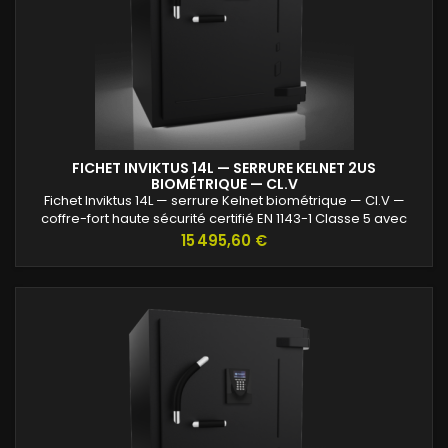
FICHET INVIKTUS 14L — SERRURE KELNET 2US
BIOMÉTRIQUE — CL.V
Fichet Inviktus 14L — serrure Kelnet biométrique — Cl.V —
coffre-fort haute sécurité certifié EN 1143-1 Classe 5 avec
protection renforcée contre l’effraction et valeurs assurables
Prix
15 495,60 €
jusqu’à 120 000 €.