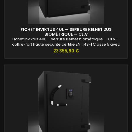
FICHET INVIKTUS 40L — SERRURE KELNET 2US
BIOMÉTRIQUE — CL.V
Fichet Inviktus 40L — serrure Kelnet biométrique — Cl.V —
coffre-fort haute sécurité certifié EN 1143-1 Classe 5 avec
protection renforcée contre l’effraction et valeurs assurables
Prix
23 355,60 €
jusqu’à 120 000 €.