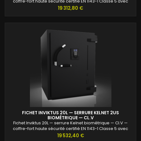
coffre-fort haute sécurité certifié EN 1143-1 Classe 5 avec
protection renforcée contre l’effraction et valeurs assurables
Prix
19 312,80 €
jusqu’à 120 000 €.
FICHET INVIKTUS 20L — SERRURE KELNET 2US
BIOMÉTRIQUE — CL.V
Fichet Inviktus 20L — serrure Kelnet biométrique — Cl.V —
coffre-fort haute sécurité certifié EN 1143-1 Classe 5 avec
protection renforcée contre l’effraction et valeurs assurables
Prix
19 532,40 €
jusqu’à 120 000 €.