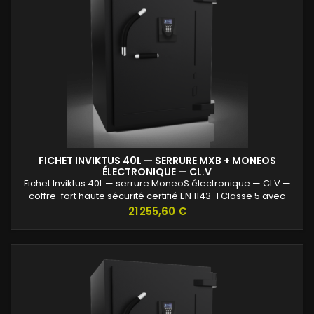
FICHET INVIKTUS 40L — SERRURE MXB + MONEOS
ÉLECTRONIQUE — CL.V
Fichet Inviktus 40L — serrure MoneoS électronique — Cl.V —
coffre-fort haute sécurité certifié EN 1143-1 Classe 5 avec
protection renforcée contre l’effraction et valeurs assurables
Prix
21 255,60 €
jusqu’à 120 000 €.