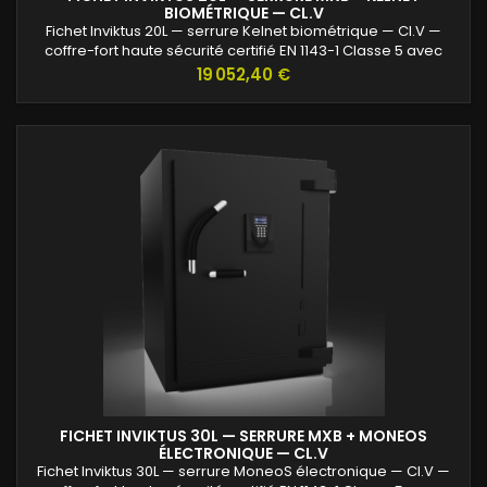
BIOMÉTRIQUE — CL.V
Fichet Inviktus 20L — serrure Kelnet biométrique — Cl.V —
coffre-fort haute sécurité certifié EN 1143-1 Classe 5 avec
protection renforcée contre l’effraction et valeurs assurables
Prix
19 052,40 €
jusqu’à 120 000 €.
FICHET INVIKTUS 30L — SERRURE MXB + MONEOS
ÉLECTRONIQUE — CL.V
Fichet Inviktus 30L — serrure MoneoS électronique — Cl.V —