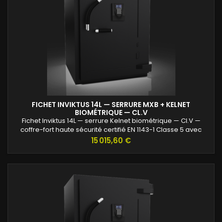
FICHET INVIKTUS 14L — SERRURE MXB + KELNET
BIOMÉTRIQUE — CL.V
Fichet Inviktus 14L — serrure Kelnet biométrique — Cl.V —
coffre-fort haute sécurité certifié EN 1143-1 Classe 5 avec
protection renforcée contre l’effraction et valeurs assurables
Prix
15 015,60 €
jusqu’à 120 000 €.