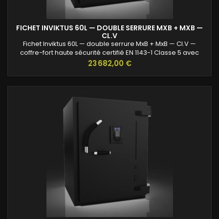
FICHET INVIKTUS 60L — DOUBLE SERRURE MXB + MXB —
CL.V
Fichet Inviktus 60L — double serrure MxB + MxB — Cl.V —
coffre-fort haute sécurité certifié EN 1143-1 Classe 5 avec
protection renforcée contre l’effraction et valeurs assurables
Prix
23 682,00 €
jusqu’à 120 000 €.