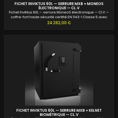
FICHET INVIKTUS 60L — SERRURE MXB + MONEOS
ÉLECTRONIQUE — CL.V
Fichet Inviktus 60L — serrure MoneoS électronique — Cl.V —
coffre-fort haute sécurité certifié EN 1143-1 Classe 5 avec
protection renforcée contre l’effraction et valeurs assurables
Prix
24 282,00 €
jusqu’à 120 000 €.
FICHET INVIKTUS 60L — SERRURE MXB + KELNET
BIOMÉTRIQUE — CL.V