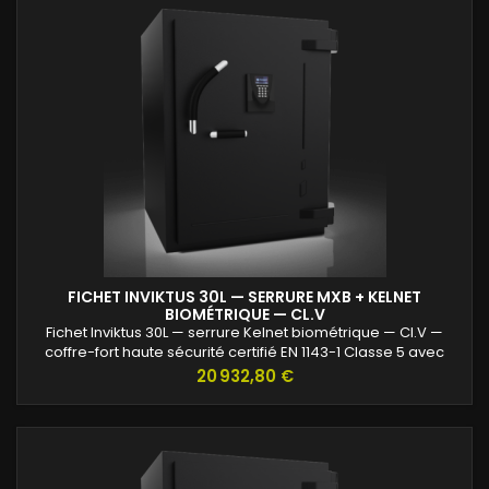
FICHET INVIKTUS 30L — SERRURE MXB + KELNET
BIOMÉTRIQUE — CL.V
Fichet Inviktus 30L — serrure Kelnet biométrique — Cl.V —
coffre-fort haute sécurité certifié EN 1143-1 Classe 5 avec
protection renforcée contre l’effraction et valeurs assurables
Prix
20 932,80 €
jusqu’à 120 000 €.