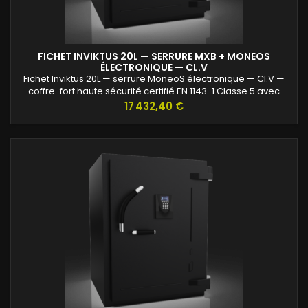
FICHET INVIKTUS 20L — SERRURE MXB + MONEOS
ÉLECTRONIQUE — CL.V
Fichet Inviktus 20L — serrure MoneoS électronique — Cl.V —
coffre-fort haute sécurité certifié EN 1143-1 Classe 5 avec
protection renforcée contre l’effraction et valeurs assurables
Prix
17 432,40 €
jusqu’à 120 000 €.