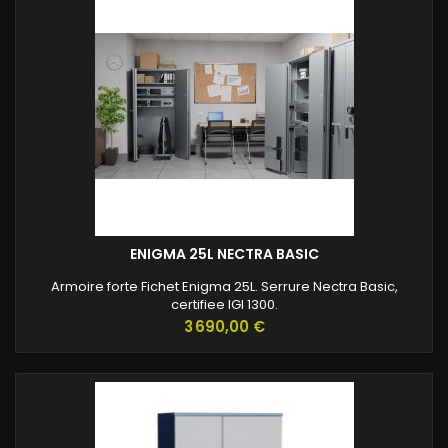
ENIGMA 25L NECTRA BASIC
Armoire forte Fichet Enigma 25L. Serrure Nectra Basic,
certifiee IGI 1300.
Prix
3 690,00 €