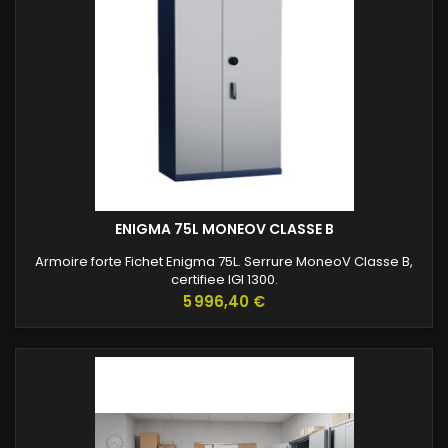
ENIGMA 75L MONEOV CLASSE B
Armoire forte Fichet Enigma 75L. Serrure MoneoV Classe B,
certifiee IGI 1300.
Prix
5 996,40 €