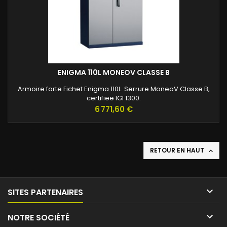
ENIGMA 110L MONEOV CLASSE B
Armoire forte Fichet Enigma 110L. Serrure MoneoV Classe B,
certifiee IGI 1300.
Prix
6 771,60 €
RETOUR EN HAUT


SITES PARTENAIRES

NOTRE SOCIÉTÉ