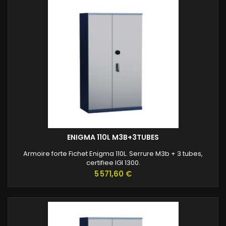
ENIGMA 110L M3B+3TUBES
Armoire forte Fichet Enigma 110L. Serrure M3b + 3 tubes,
certifiee IGI 1300.
Prix
5 571,60 €