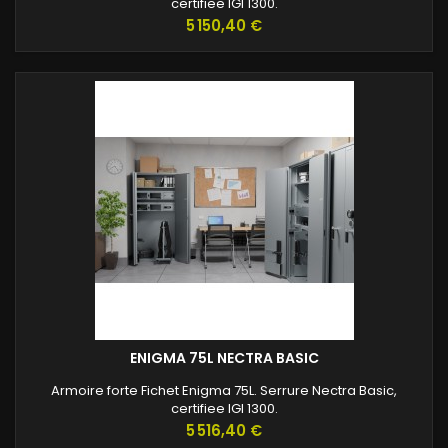
certifiee IGI 1300.
Prix
5 150,40 €
ENIGMA 75L NECTRA BASIC
Armoire forte Fichet Enigma 75L. Serrure Nectra Basic,
certifiee IGI 1300.
Prix
5 516,40 €