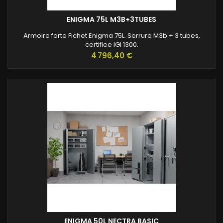
ENIGMA 75L M3B+3TUBES
Armoire forte Fichet Enigma 75L. Serrure M3b + 3 tubes,
certifiee IGI 1300.
Prix
4 796,40 €
ENIGMA 50L NECTRA BASIC