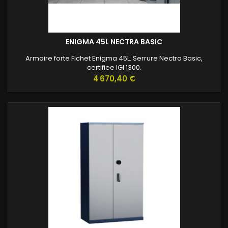
ENIGMA 45L NECTRA BASIC
Armoire forte Fichet Enigma 45L. Serrure Nectra Basic,
certifiee IGI 1300.
Prix
4 670,40 €