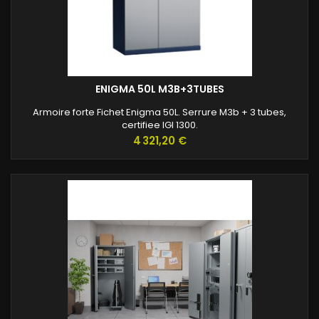
ENIGMA 50L M3B+3TUBES
Armoire forte Fichet Enigma 50L. Serrure M3b + 3 tubes,
certifiee IGI 1300.
Prix
4 321,20 €