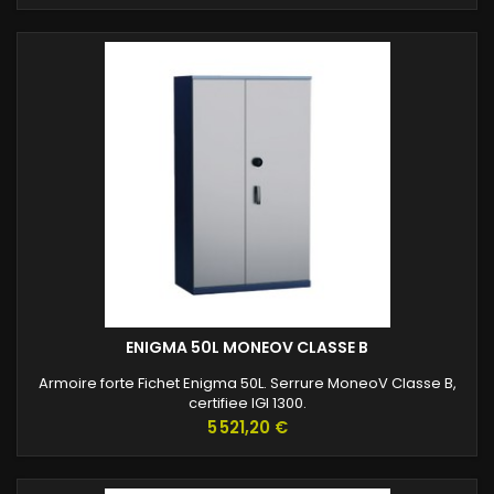
ENIGMA 50L MONEOV CLASSE B
Armoire forte Fichet Enigma 50L. Serrure MoneoV Classe B,
certifiee IGI 1300.
Prix
5 521,20 €