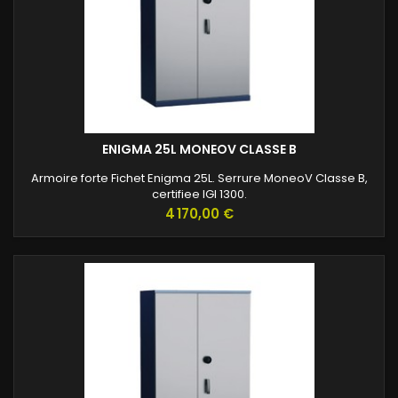
ENIGMA 25L MONEOV CLASSE B
Armoire forte Fichet Enigma 25L. Serrure MoneoV Classe B,
certifiee IGI 1300.
Prix
4 170,00 €