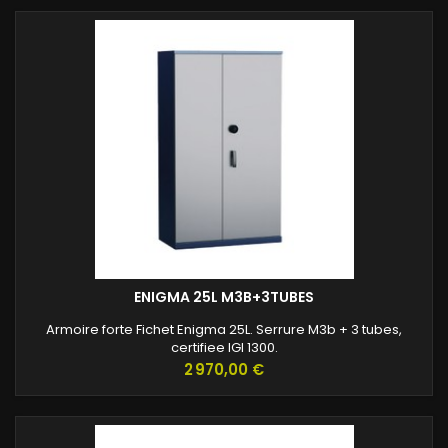
ENIGMA 25L M3B+3TUBES
Armoire forte Fichet Enigma 25L. Serrure M3b + 3 tubes,
certifiee IGI 1300.
Prix
2 970,00 €