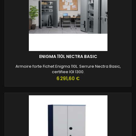
ENIGMA 110L NECTRA BASIC
Armoire forte Fichet Enigma 110L. Serrure Nectra Basic,
certifiee IGI 1300.
Prix
6 291,60 €