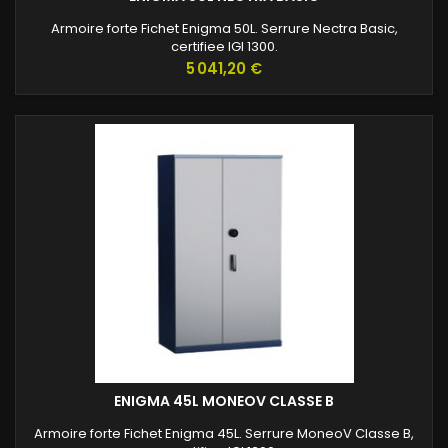
Armoire forte Fichet Enigma 50L. Serrure Nectra Basic,
certifiee IGI 1300.
Prix
5 041,20 €
ENIGMA 45L MONEOV CLASSE B
Armoire forte Fichet Enigma 45L. Serrure MoneoV Classe B,