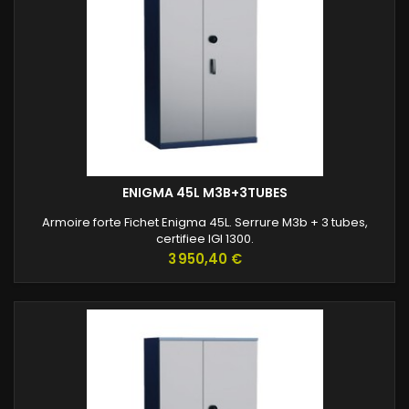
ENIGMA 45L M3B+3TUBES
Armoire forte Fichet Enigma 45L. Serrure M3b + 3 tubes,
certifiee IGI 1300.
Prix
3 950,40 €