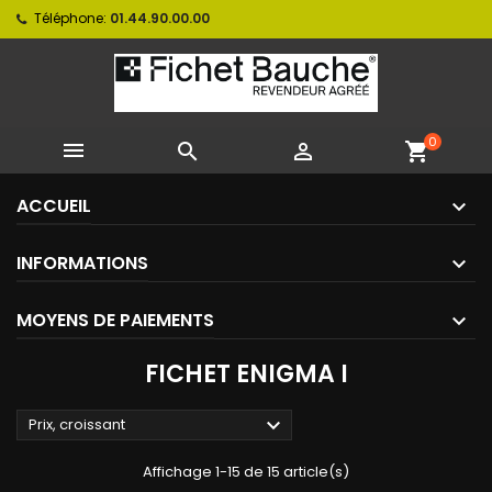
Téléphone:
01.44.90.00.00
0



shopping_cart
ACCUEIL
INFORMATIONS
MOYENS DE PAIEMENTS
FICHET ENIGMA I

Prix, croissant
Affichage 1-15 de 15 article(s)