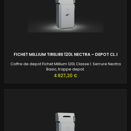
FICHET MILLIUM TIRELIRE 120L NECTRA – DEPOT CL.I
Coffre de depot Fichet Millium 120L Classe I. Serrure Nectra
Basic, trappe depot.
Prix
4 927,20 €