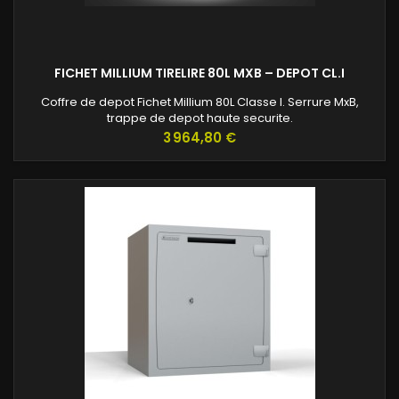
FICHET MILLIUM TIRELIRE 80L MXB – DEPOT CL.I
Coffre de depot Fichet Millium 80L Classe I. Serrure MxB,
trappe de depot haute securite.
Prix
3 964,80 €