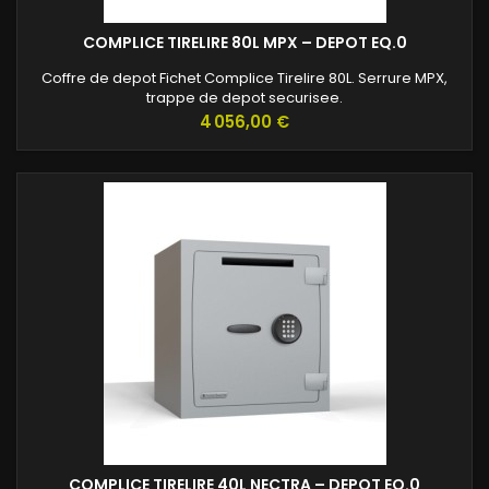
COMPLICE TIRELIRE 80L MPX – DEPOT EQ.0
Coffre de depot Fichet Complice Tirelire 80L. Serrure MPX,
trappe de depot securisee.
Prix
4 056,00 €
COMPLICE TIRELIRE 40L NECTRA – DEPOT EQ.0