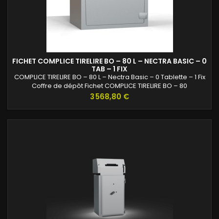
FICHET COMPLICE TIRELIRE BO – 80 L – NECTRA BASIC – 0
TAB – 1 FIX
COMPLICE TIRELIRE BO – 80 L – Nectra Basic – 0 Tablette – 1 Fix
Coffre de dépôt Fichet COMPLICE TIRELIRE BO – 80
litres.Solution sécurisée pour le dépôt d’espèces en
Prix
3 568,80 €
commerces et entreprises.Équipé d’une serrure Nectra Basic
certifiée A2P et d’un système de protection renforcé.