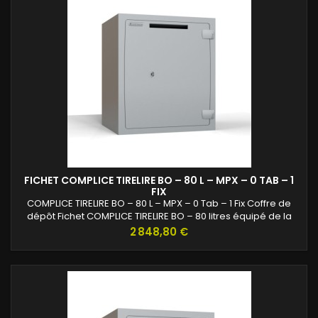
FICHET COMPLICE TIRELIRE BO – 80 L – MPX – 0 TAB – 1
FIX
COMPLICE TIRELIRE BO – 80 L – MPX – 0 Tab – 1 Fix Coffre de
dépôt Fichet COMPLICE TIRELIRE BO – 80 litres équipé de la
serrure MPX. Conçu pour le dépôt sécurisé d’espèces en
Prix
2 848,80 €
commerces et entreprises.Solution idéale pour optimiser la
gestion des flux d’argent.