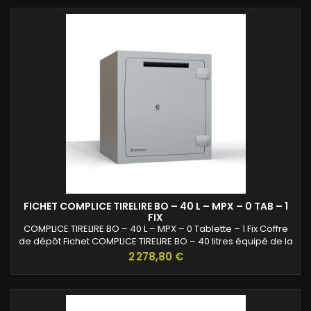
FICHET COMPLICE TIRELIRE BO – 40 L – MPX – 0 TAB – 1
FIX
COMPLICE TIRELIRE BO – 40 L – MPX – 0 Tablette – 1 Fix Coffre
de dépôt Fichet COMPLICE TIRELIRE BO – 40 litres équipé de la
serrure MPX.Conçu pour le dépôt sécurisé d’espèces en
Prix
2 278,80 €
commerces et entreprises.Solution fiable pour optimiser la
gestion des flux d’argent.