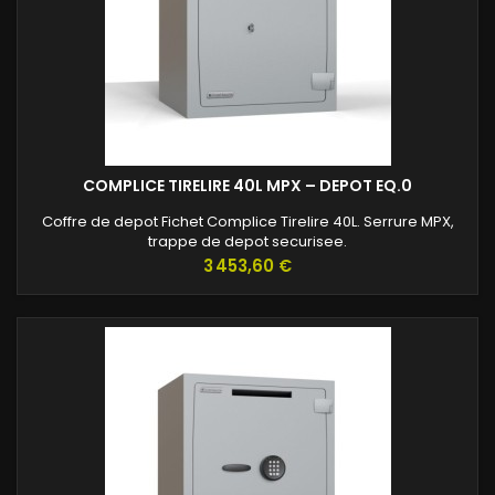
COMPLICE TIRELIRE 40L MPX – DEPOT EQ.0
Coffre de depot Fichet Complice Tirelire 40L. Serrure MPX,
trappe de depot securisee.
Prix
3 453,60 €