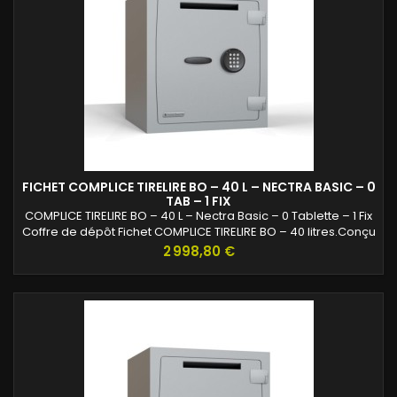
FICHET COMPLICE TIRELIRE BO – 40 L – NECTRA BASIC – 0
TAB – 1 FIX
COMPLICE TIRELIRE BO – 40 L – Nectra Basic – 0 Tablette – 1 Fix
Coffre de dépôt Fichet COMPLICE TIRELIRE BO – 40 litres.Conçu
pour le dépôt sécurisé d’espèces en commerces et
Prix
2 998,80 €
entreprises.Équipé d’une serrure Nectra Basic certifiée A2P et
d’un système de protection renforcé.