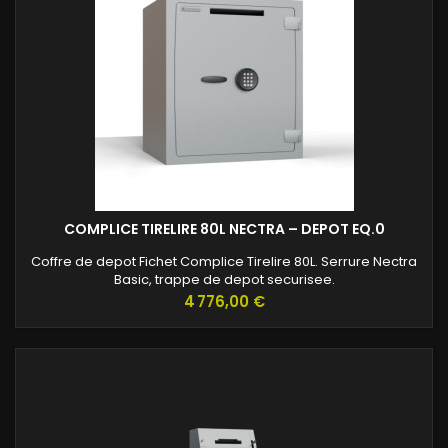
COMPLICE TIRELIRE 80L NECTRA – DEPOT EQ.0
Coffre de depot Fichet Complice Tirelire 80L. Serrure Nectra
Basic, trappe de depot securisee.
Prix
4 776,00 €