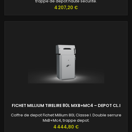
trappe de depot haute securite.
Prix
4 207,20 €
FICHET MILLIUM TIRELIRE 80L MXB+MC4 – DEPOT CL.I
Coffre de depot Fichet Millium 80L Classe I. Double serrure
MxB+Mc4, trappe depot.
Prix
4 444,80 €