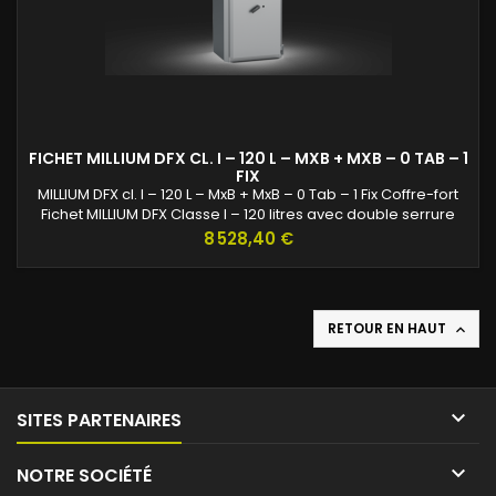
FICHET MILLIUM DFX CL. I – 120 L – MXB + MXB – 0 TAB – 1
FIX
MILLIUM DFX cl. I – 120 L – MxB + MxB – 0 Tab – 1 Fix Coffre-fort
Fichet MILLIUM DFX Classe I – 120 litres avec double serrure
MxB + MxB.Certifié A2P EN 1143-1, il offre une protection
Prix
8 528,40 €
renforcée contre l’effraction pour environnements
professionnels exigeants.
RETOUR EN HAUT


SITES PARTENAIRES

NOTRE SOCIÉTÉ