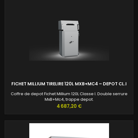
FICHET MILLIUM TIRELIRE 120L MXB+MC4 – DEPOT CL.I
Coffre de depot Fichet Millium 120L Classe I. Double serrure
MxB+Mc4, trappe depot.
Prix
4 687,20 €