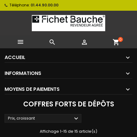
Téléphone:
01.44.90.00.00
0



shopping_cart
ACCUEIL
INFORMATIONS
MOYENS DE PAIEMENTS
COFFRES FORTS DE DÉPÔTS

Prix, croissant
Affichage 1-15 de 15 article(s)