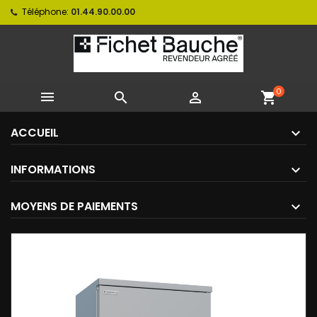
Téléphone:
01.44.90.00.00
0



shopping_cart
ACCUEIL
INFORMATIONS
MOYENS DE PAIEMENTS