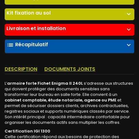
Kit fixation au sol
expand_more
Livraison et installation
expand_more
Récapitulatif
list
expand_more
DESCRIPTION
DOCUMENTS JOINTS
L’
armoire forte Fichet Enigma II 240L
s’adresse aux structures
qui doivent protéger des documents sensibles sans
transformer leur bureau en salle forte. Elle convient à un
cabinet comptable, étude notariale, agence ou PME
et
permet de sécuriser dossiers clients, archives contractuelles,
registres sociaux et supports numériques classés par service.
Son intérêt principal : capacité intermédiaire confortable pour
organiser les documents actifs sans multiplier les coffres.
Certification IGI 1300
Cette certification répond aux besoins de protection des