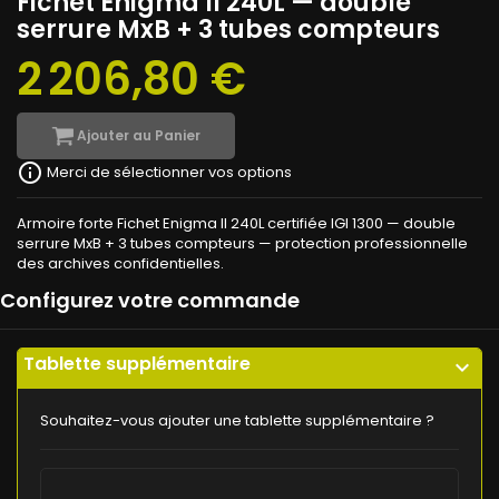
Fichet Enigma II 240L — double
serrure MxB + 3 tubes compteurs
2 206,80 €
Ajouter au Panier
info_outline
Merci de sélectionner vos options
Armoire forte Fichet Enigma II 240L certifiée IGI 1300 — double
serrure MxB + 3 tubes compteurs — protection professionnelle
des archives confidentielles.
Configurez votre commande
Tablette supplémentaire
expand_more
Souhaitez-vous ajouter une tablette supplémentaire ?