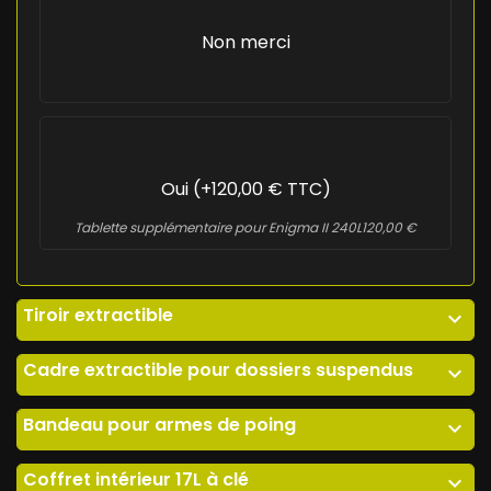
Non merci
Oui (+120,00 € TTC)
Tablette supplémentaire pour Enigma II 240L
120,00 €
Tiroir extractible
expand_more
Cadre extractible pour dossiers suspendus
expand_more
Bandeau pour armes de poing
expand_more
Coffret intérieur 17L à clé
expand_more