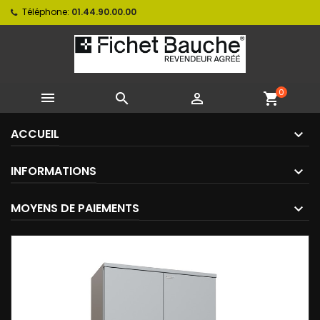
Téléphone:
01.44.90.00.00
0



shopping_cart
ACCUEIL
INFORMATIONS
MOYENS DE PAIEMENTS