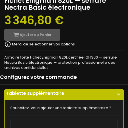
Fichet Enigma II 820L — serrure
Nectra Basic électronique
3 346,80 €
Ajouter au Panier
info_outline
Merci de sélectionner vos options
Armoire forte Fichet Enigma II 820L certifiée IGI 1300 — serrure
Nectra Basic électronique — protection professionnelle des
archives confidentielles.
Configurez votre commande
Tablette supplémentaire
expand_more
Souhaitez-vous ajouter une tablette supplémentaire ?