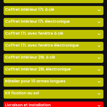
Coffret intérieur 17L à clé
expand_more
Coffret intérieur 17L électronique
expand_more
Coffret 17L avec fenêtre à clé
expand_more
Coffret 17L avec fenêtre électronique
expand_more
Coffret intérieur 28L à clé
expand_more
Coffret intérieur 28L électronique
expand_more
Râtelier pour 10 armes longues
expand_more
Kit fixation au sol
expand_more
Livraison et installation
expand_more