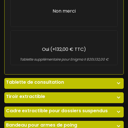
Non merci
Oui (+132,00 € TTC)
Tablette supplémentaire pour Enigma II 820L
132,00 €
Tablette de consultation
expand_more
Tiroir extractible
expand_more
Cadre extractible pour dossiers suspendus
expand_more
Bandeau pour armes de poing
expand_more