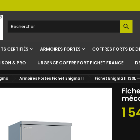

TS CERTIFIÉS
ARMOIRES FORTES
COFFRES FORTS DE D
AISON & PRO
URGENCE COFFRE FORT FICHET FRANCE
D
igma
Armoires Fortes Fichet Enigma II
Fichet Enigma II 130L
Fiche
méc
1 