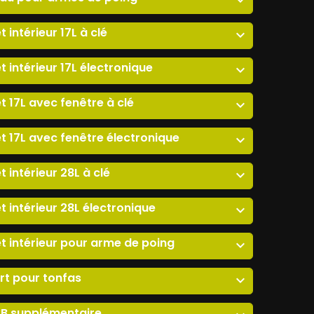
expand_more
t intérieur 17L à clé
expand_more
t intérieur 17L électronique
expand_more
t 17L avec fenêtre à clé
expand_more
t 17L avec fenêtre électronique
expand_more
t intérieur 28L à clé
expand_more
t intérieur 28L électronique
expand_more
t intérieur pour arme de poing
expand_more
rt pour tonfas
expand_more
xB supplémentaire