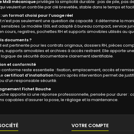
re MxB mécanique
privilégie la simplicité durable : pas de pile, pas
 qui veulent un contrôle par clé brevetée, stable dans le temps et fac
s : un format choisi pour l’usage réel
 n’est pas seulement une question de capacité : il détermine la maniè
sensibles. Le modèle 130L est adapté à bureau compact, service juri
en cours, registres, pochettes RH et supports amovibles utilisés au qu
ls documents ?
II est pertinente pour les contrats originaux, dossiers RH, pièces co
s, supports amovibles et archives à accès restreint. Elle apporte u
logique de sécurité documentaire clairement identifiable.
tion et conformité
conforme reste essentielle : fixation, emplacement, accès et remis
 Le
certificat d’installation
fourni après intervention permet de justif
ou d’un responsable sécurité.
gnement Fichet Bauche
uche apporte ici une réponse professionnelle, pensée pour durer : co
ns capables d’assurer la pose, le réglage et la maintenance.
SOCIÉTÉ
VOTRE COMPTE