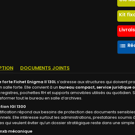
Kit fix
Livrai
Réc
list
PTION
DOCUMENTS JOINTS
 forte Fichet Enigma II 130L
s’adresse aux structures qui doivent p
 salle forte. Elle convient à un
bureau compact, service juridique o
 registres, pochettes RH et supports amovibles utilisés au quotidien. S
sformer tout le bureau en salle d’archives.
tion IGI 1300
tification répond aux besoins de protection des documents sensibles,
nnels. Elle intéresse surtout les administrations, prestataires soumis
es qui veulent éviter qu’un dossier stratégique reste dans une simpl
 mxb mécanique