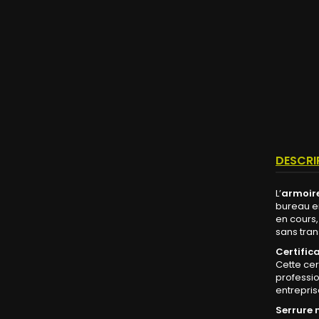
DESCRI
L’
armoire
bureau en
en cours,
sans tran
Certifica
Cette cer
professio
entrepris
Serrure