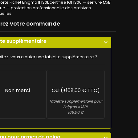
orte Fichet Enigma II 130L certifiée IGI 1300 — serrure MxB
e — protection professionnelle des archives
ielles.
urez votre commande
tte supplémentaire
expand_more
itez-vous ajouter une tablette supplémentaire ?
Non merci
Oui (+108,00 € TTC)
Tablette supplémentaire pour
Enigma II 130L
108,00 €
au pour armes de poing