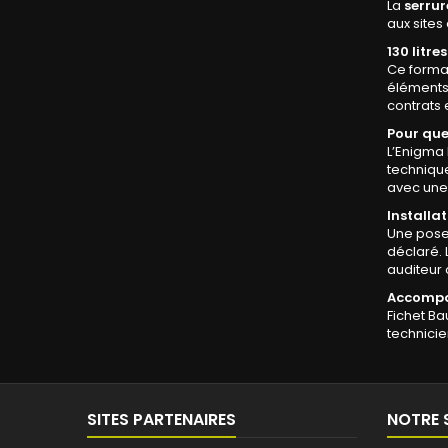
La
serru
aux sites
130 litre
Ce format
éléments 
contrats 
Pour que
L’Enigma 
technique
avec une 
Installa
Une pose 
déclaré.
auditeur 
Accompa
Fichet Ba
technicie
SITES PARTENAIRES
NOTRE 