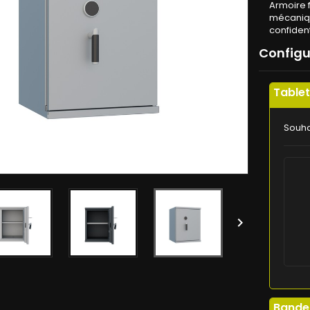
Armoire f
mécaniqu
confident
Config
Table
Souha

Bande