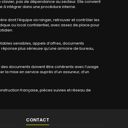
 de clavier, pas de dépendance au secteur. Elle convient
ile à intégrer dans une procédure interne.
re dont l’équipe va ranger, retrouver et contrôler les
dique ou local confidentiel, avec assez de place pour
otidien.
mptables sensibles, appels d’offres, documents
ne réponse plus sérieuse qu’une armoire de bureau,
e des documents doivent être cohérents avec l’usage
ier la mise en service auprès d’un assureur, d’un
nstruction française, pièces suivies et réseau de
CONTACT