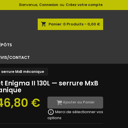
Bienvenue,
Connexion
ou
Créez votre compte
shopping_cart
Panier:
0
Produits - 0,00 €
ÉPÔTS
EVIS/CONTACT
 — serrure MxB mécanique
t Enigma II 130L — serrure MxB
anique
546,80 €
Ajouter au Panier
info_outline
Merci de sélectionner vos
options