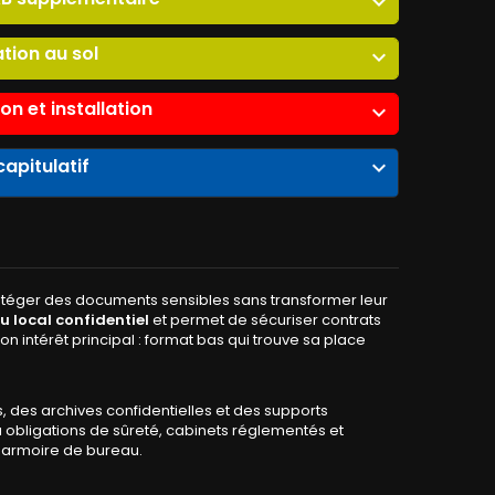
expand_more
ation au sol
expand_more
son et installation
expand_more
apitulatif
expand_more
rotéger des documents sensibles sans transformer leur
u local confidentiel
et permet de sécuriser contrats
on intérêt principal : format bas qui trouve sa place
 des archives confidentielles et des supports
 à obligations de sûreté, cabinets réglementés et
e armoire de bureau.