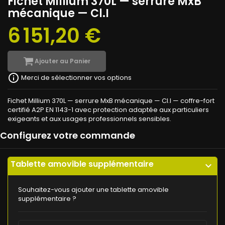
Fichet Millium 370L — serrure MxB
mécanique — Cl.I
6 151,20 €
Ajouter au Panier
info_outline
Merci de sélectionner vos options
Fichet Millium 370L — serrure MxB mécanique — Cl.I — coffre-fort
certifié A2P EN 1143-1 avec protection adaptée aux particuliers
exigeants et aux usages professionnels sensibles.
Configurez votre commande
Tablette amovible supplémentaire
expand_more
Souhaitez-vous ajouter une tablette amovible
supplémentaire ?