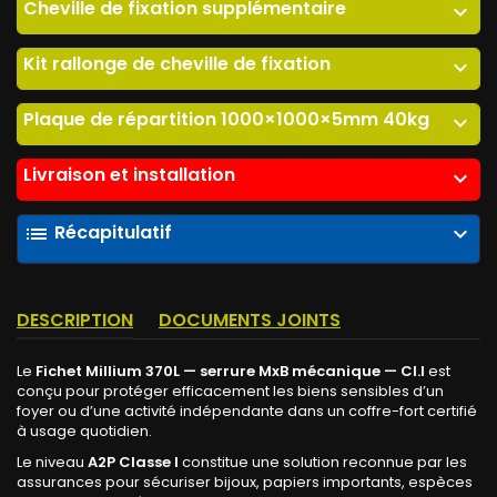
Cheville de fixation supplémentaire
expand_more
Kit rallonge de cheville de fixation
expand_more
Plaque de répartition 1000×1000×5mm 40kg
expand_more
Livraison et installation
expand_more
Récapitulatif
list
expand_more
DESCRIPTION
DOCUMENTS JOINTS
Le
Fichet Millium 370L — serrure MxB mécanique — Cl.I
est
conçu pour protéger efficacement les biens sensibles d’un
foyer ou d’une activité indépendante dans un coffre-fort certifié
à usage quotidien.
Le niveau
A2P Classe I
constitue une solution reconnue par les
assurances pour sécuriser bijoux, papiers importants, espèces