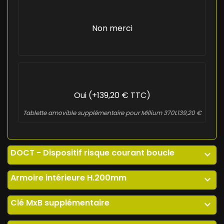
Non merci
Oui (+139,20 € TTC)
Tablette amovible supplémentaire pour Millium 370L
139,20 €
DOCT - Dispositif risque courant boucle
expand_more
Armoire intérieure H.200mm
expand_more
Clé MxB supplémentaire
expand_more