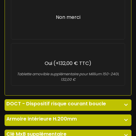
Non merci
Oui (+132,00 € TTC)
Tablette amovible supplémentaire pour Millium 150-240L
132,00 €
DOCT - Dispositif risque courant boucle
expand_more
Armoire intérieure H.200mm
expand_more
Clé MxB supplémentaire
expand_more