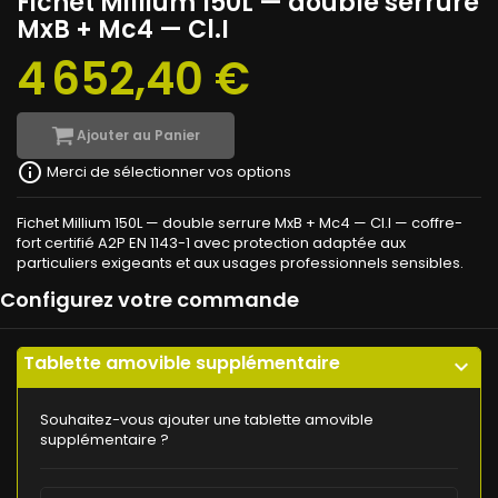
Fichet Millium 150L — double serrure
MxB + Mc4 — Cl.I
4 652,40 €
Ajouter au Panier
info_outline
Merci de sélectionner vos options
Fichet Millium 150L — double serrure MxB + Mc4 — Cl.I — coffre-
fort certifié A2P EN 1143-1 avec protection adaptée aux
particuliers exigeants et aux usages professionnels sensibles.
Configurez votre commande
Tablette amovible supplémentaire
expand_more
Souhaitez-vous ajouter une tablette amovible
supplémentaire ?