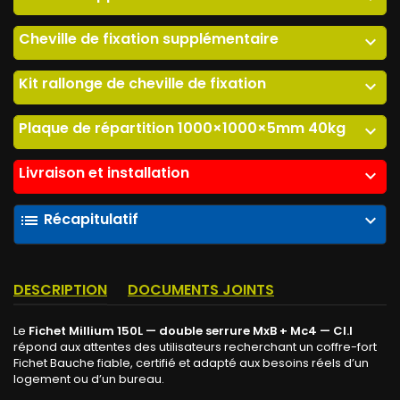
Cheville de fixation supplémentaire
expand_more
Kit rallonge de cheville de fixation
expand_more
Plaque de répartition 1000×1000×5mm 40kg
expand_more
Livraison et installation
expand_more
Récapitulatif
list
expand_more
DESCRIPTION
DOCUMENTS JOINTS
Le
Fichet Millium 150L — double serrure MxB + Mc4 — Cl.I
répond aux attentes des utilisateurs recherchant un coffre-fort
Fichet Bauche fiable, certifié et adapté aux besoins réels d’un
logement ou d’un bureau.