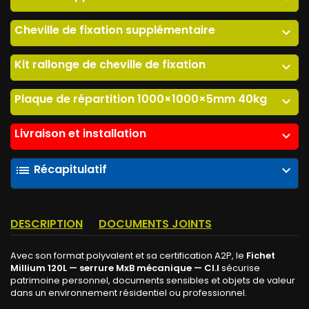
Cheville de fixation supplémentaire
expand_more
Kit rallonge de cheville de fixation
expand_more
Plaque de répartition 1000×1000×5mm 40kg
expand_more
Livraison et installation
expand_more
Récapitulatif
list
expand_more
DESCRIPTION
DOCUMENTS JOINTS
Avec son format polyvalent et sa certification A2P, le
Fichet
Millium 120L — serrure MxB mécanique — Cl.I
sécurise
patrimoine personnel, documents sensibles et objets de valeur
dans un environnement résidentiel ou professionnel.