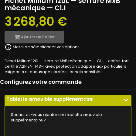
Fichet Millium 120L — serrure MxB
mécanique — Cl.I
3 268,80 €
Ajouter au Panier
info_outline
Merci de sélectionner vos options
Fichet Millium 120L — serrure MxB mécanique — Cl.I — coffre-fort
certifié A2P EN 1143-1 avec protection adaptée aux particuliers
exigeants et aux usages professionnels sensibles.
Configurez votre commande
Tablette amovible supplémentaire
expand_more
Souhaitez-vous ajouter une tablette amovible
supplémentaire ?