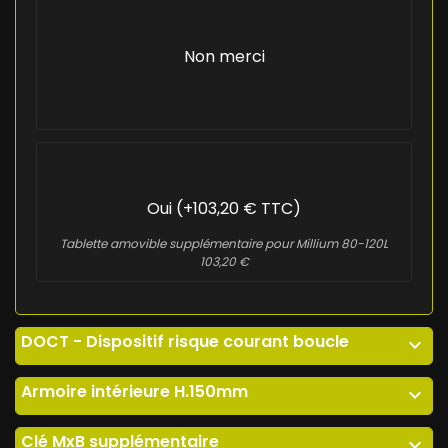
Non merci
Oui (+103,20 € TTC)
Tablette amovible supplémentaire pour Millium 80-120L
103,20 €
DOCT - Dispositif risque courant boucle
expand_more
Armoire intérieure H.150mm
expand_more
Clé MxB supplémentaire
expand_more