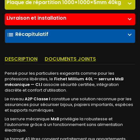
Plaque de répartition 1000×1000×5mm 40kg
expand_more
Livraison et installation
expand_more
Récapitulatif
list
expand_more
DESCRIPTION
DOCUMENTS JOINTS
Pensé pour les particuliers exigeants comme pour les
professions libérales, le
Fichet Millium 40L — serrure MxB
mécanique — Cl.I
associe sécurité certifiée, intégration
discrète et confort d’utilisation.
Le niveau
A2P Classe I
constitue une solution reconnue par les
assurances pour sécuriser bijoux, papiers importants, espèces
et supports numériques.
La serrure mécanique
MxB
privilégie la robustesse et
l’autonomie grâce à un fonctionnement sans alimentation
électrique.
Le format 40 litres convient parfaitement aux appartements,