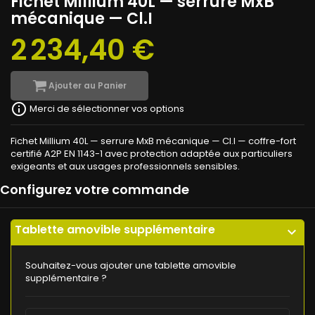
Fichet Millium 40L — serrure MxB
mécanique — Cl.I
2 234,40 €
Ajouter au Panier
info_outline
Merci de sélectionner vos options
Fichet Millium 40L — serrure MxB mécanique — Cl.I — coffre-fort
certifié A2P EN 1143-1 avec protection adaptée aux particuliers
exigeants et aux usages professionnels sensibles.
Configurez votre commande
Tablette amovible supplémentaire
expand_more
Souhaitez-vous ajouter une tablette amovible
supplémentaire ?