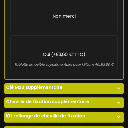
Non merci
Oui (+93,60 € TTC)
Tablette amovible supplémentaire pour Millium 40L
93,60 €
Clé MxB supplémentaire
expand_more
Cheville de fixation supplémentaire
expand_more
Kit rallonge de cheville de fixation
expand_more