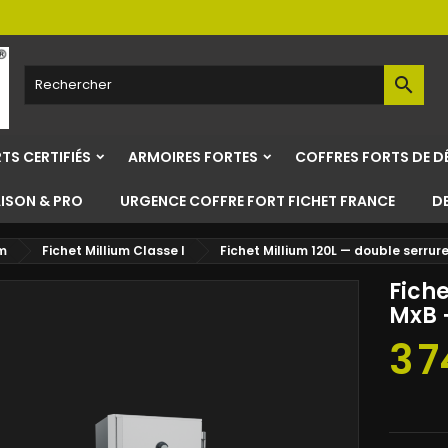

TS CERTIFIÉS
ARMOIRES FORTES
COFFRES FORTS DE D
AISON & PRO
URGENCE COFFRE FORT FICHET FRANCE
D
um
Fichet Millium Classe I
Fichet Millium 120L — double serrur
Fiche
MxB 
3 