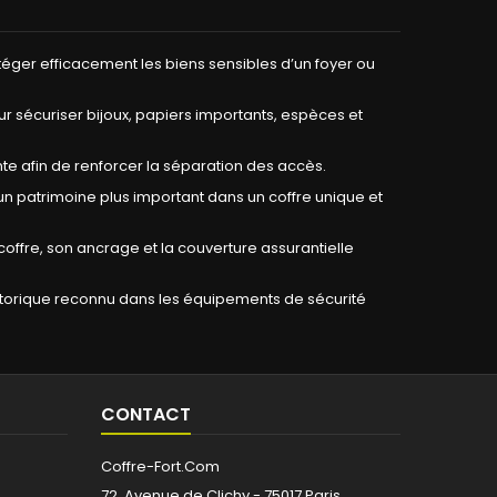
éger efficacement les biens sensibles d’un foyer ou
r sécuriser bijoux, papiers importants, espèces et
afin de renforcer la séparation des accès.
 un patrimoine plus important dans un coffre unique et
offre, son ancrage et la couverture assurantielle
historique reconnu dans les équipements de sécurité
CONTACT
Coffre-Fort.Com
72, Avenue de Clichy - 75017 Paris