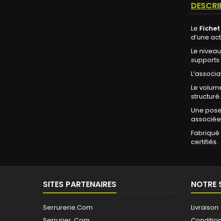
DESCRI
Le
Fichet
d’une act
Le nivea
supports
L’associa
Le volume
structuré.
Une pose 
associée
Fabriqué 
certifiés.
SITES PARTENAIRES
NOTRE 
Serrurerie.Com
Livraison
Serrurier .Com
Conditions