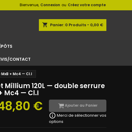
Bienvenue,
Connexion
ou
Créez votre compte
shopping_cart
Panier:
0
Produits - 0,00 €
ÉPÔTS
EVIS/CONTACT
e MxB + Mc4 — Cl.I
t Millium 120L — double serrure
+ Mc4 — Cl.I
748,80 €
Ajouter au Panier
info_outline
Merci de sélectionner vos
options