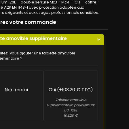
llium 120L — double serrure MxB + Mc4 — Cl.I — coffre-
ifié A2P EN 1143-1 avec protection adaptée aux
ers exigeants et aux usages professionnels sensibles.
urez votre commande
tte amovible supplémentaire
expand_more
itez-vous ajouter une tablette amovible
émentaire ?
Non merci
Oui (+103,20 € TTC)
Tablette amovible
supplémentaire pour Millium
80-120L
103,20 €