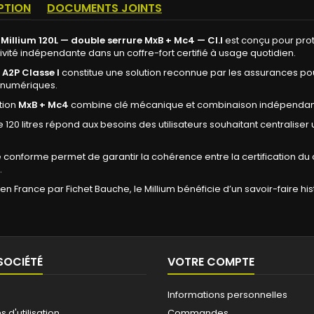
PTION
DOCUMENTS JOINTS
 Millium 120L — double serrure MxB + Mc4 — Cl.I
est conçu pour prot
ivité indépendante dans un coffre-fort certifié à usage quotidien.
u
A2P Classe I
constitue une solution reconnue par les assurances pou
 numériques.
tion
MxB + Mc4
combine clé mécanique et combinaison indépendante 
 120 litres répond aux besoins des utilisateurs souhaitant centraliser
conforme permet de garantir la cohérence entre la certification du c
.
en France par Fichet Bauche, le Millium bénéficie d’un savoir-faire 
SOCIÉTÉ
VOTRE COMPTE
Informations personnelles
 d'utilisation
Commandes