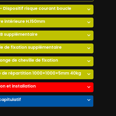
 Dispositif risque courant boucle
expand_more
e intérieure H.150mm
expand_more
xB supplémentaire
expand_more
le de fixation supplémentaire
expand_more
llonge de cheville de fixation
expand_more
e de répartition 1000×1000×5mm 40kg
expand_more
son et installation
expand_more
apitulatif
expand_more