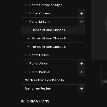
Fichet Complice Style
Fichet Carena
Fichet Millium
Fichet Millium Classe I
Fichet Millium Classe III
Fichet Millium Classe II
Fichet Helios
Fichet Atrius
Fichet Inviktus
Coffres Forts de Dépôts
Armoires Fortes
INFORMATIONS