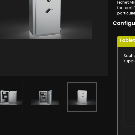
Fichet Mi
fort cert
particuli
Config
Table
Souha
suppl