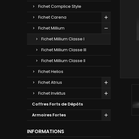
Fichet Complice Style
Fichet Carena
Fichet Millium
Fichet Millium Classe I
Fichet Millium Classe III
Fichet Millium Classe II
Fichet Helios
Fichet Atrius
Fichet Inviktus
Coffres Forts de Dépôts
Armoires Fortes
INFORMATIONS