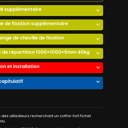
xB supplémentaire
expand_more
le de fixation supplémentaire
expand_more
llonge de cheville de fixation
expand_more
e de répartition 1000×1000×5mm 40kg
expand_more
son et installation
expand_more
apitulatif
expand_more
des utilisateurs recherchant un coffre-fort Fichet
eau.