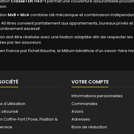
cation
Classe I EN 1143-1
permet une couverture assurantielle pouvan
tion.
tion
MxB + Mc4
combine clé mécanique et combinaison indépendante 
 40 litres convient parfaitement aux appartements, bureaux privés et 
ombrement excessif.
ation doit être réalisée avec une fixation adaptée afin de respecter l
s par les assureurs.
en France par Fichet Bauche, le Millium bénéficie d’un savoir-faire 
SOCIÉTÉ
VOTRE COMPTE
Informations personnelles
 d'utilisation
Commandes
 sécurisé
Avoirs
on Coffre-Fort | Pose, Fixation &
Adresses
Service
Bons de réduction