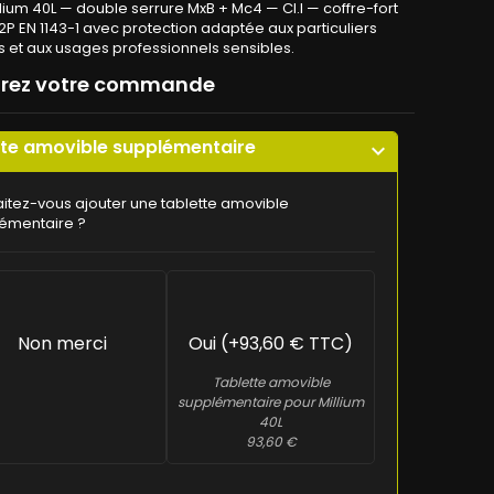
llium 40L — double serrure MxB + Mc4 — Cl.I — coffre-fort
A2P EN 1143-1 avec protection adaptée aux particuliers
s et aux usages professionnels sensibles.
urez votre commande
tte amovible supplémentaire
expand_more
itez-vous ajouter une tablette amovible
émentaire ?
Non merci
Oui (+93,60 € TTC)
Tablette amovible
supplémentaire pour Millium
40L
93,60 €