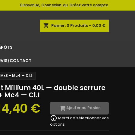
Bienvenue,
Connexion
ou
Créez votre compte
shopping_cart
Panier:
0
Produits - 0,00 €
ÉPÔTS
EVIS/CONTACT
 MxB + Mc4 — Cl.I
t Millium 40L — double serrure
+ Mc4 — Cl.I
14,40 €
Ajouter au Panier
info_outline
Merci de sélectionner vos
options