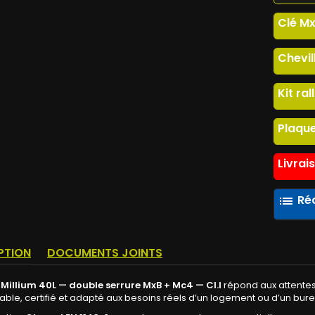
Clé M
Chevil
Kit ra
Plaqu
Livrai
Réc
list
PTION
DOCUMENTS JOINTS
 Millium 40L — double serrure MxB + Mc4 — Cl.I
répond aux attentes 
able, certifié et adapté aux besoins réels d’un logement ou d’un bur