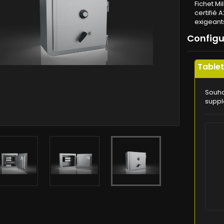
Fichet Mi
certifié 
exigeant
Config
Table
Souha
suppl