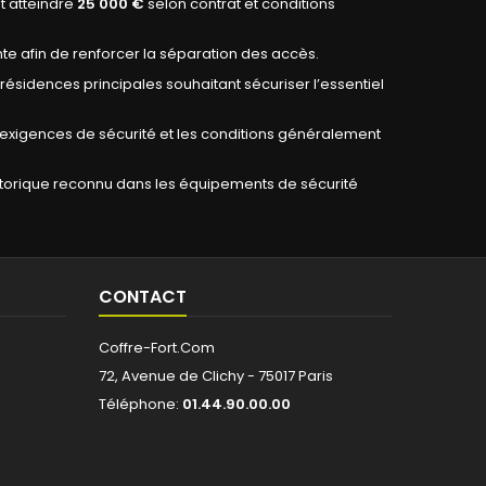
t atteindre
25 000 €
selon contrat et conditions
afin de renforcer la séparation des accès.
résidences principales souhaitant sécuriser l’essentiel
es exigences de sécurité et les conditions généralement
historique reconnu dans les équipements de sécurité
CONTACT
Coffre-Fort.Com
72, Avenue de Clichy - 75017 Paris
Téléphone:
01.44.90.00.00