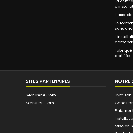
La certifi
d’installa
L’associa
Le format
sans enc
L’install
demandée
Fabriqué 
certifiés.
SITES PARTENAIRES
NOTRE 
Serrurerie.Com
Livraison
Serrurier .Com
Conditions
Paiement
Installati
Mise en 