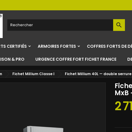

TS CERTIFIÉS
ARMOIRES FORTES
COFFRES FORTS DE D
AISON & PRO
URGENCE COFFRE FORT FICHET FRANCE
D
um
Fichet Millium Classe I
Fichet Millium 40L — double serrure
Fiche
MxB 
2 7